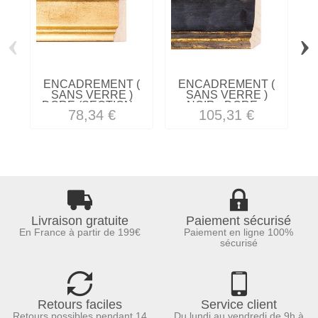
‹
›
ENCADREMENT (
ENCADREMENT (
SANS VERRE )
SANS VERRE )
DORE (SECTION...
NOIR - DORE...
78,34 €
105,31 €
Livraison gratuite
Paiement sécurisé
En France à partir de 199€
Paiement en ligne 100%
sécurisé
Retours faciles
Service client
Retours possibles pendant 14
Du lundi au vendredi de 9h à