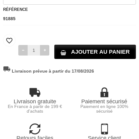
RÉFÉRENCE
91885
favorite_border
AJOUTER AU PANIER
local_shipping
Livraison prévue à partir du 17/08/2026
Livraison gratuite
Paiement sécurisé
En France à partir de 199 €
Paiement en ligne 100%
d'achats
sécurisé
Retours faciles
Service client