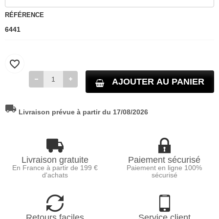
RÉFÉRENCE
6441
favorite_border
AJOUTER AU PANIER
local_shipping
Livraison prévue à partir du 17/08/2026
Livraison gratuite
Paiement sécurisé
En France à partir de 199 €
Paiement en ligne 100%
d'achats
sécurisé
Retours faciles
Service client