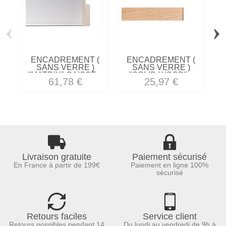
‹
›
ENCADREMENT (
ENCADREMENT (
SANS VERRE )
SANS VERRE )
"MATRIX" CAISSE...
"SOLID WOOD"...
61,78 €
25,97 €
Livraison gratuite
Paiement sécurisé
En France à partir de 199€
Paiement en ligne 100%
sécurisé
Retours faciles
Service client
Retours possibles pendant 14
Du lundi au vendredi de 9h à