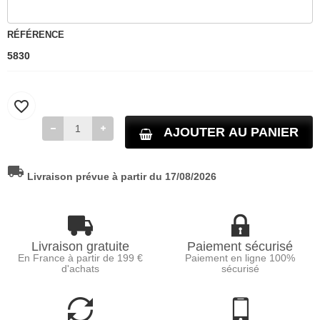
RÉFÉRENCE
5830
favorite_border
AJOUTER AU PANIER
local_shipping
Livraison prévue à partir du 17/08/2026
Livraison gratuite
Paiement sécurisé
En France à partir de 199 €
Paiement en ligne 100%
d'achats
sécurisé