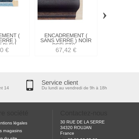
›
MENT (
ENCADREMENT (
ENCADREM
ERRE )
SANS VERRE ) NOIR
SANS VE
 BLEU...
REFLETS...
"EXPLOSION
0 €
67,42 €
61,97
Service client
nt 14
Du lundi au vendredi de 9h à 18h
re société
Contactez-nous
30 RUE DE LA SERRE
ntions légales
34320 ROUJAN
s magasins
France
n du site