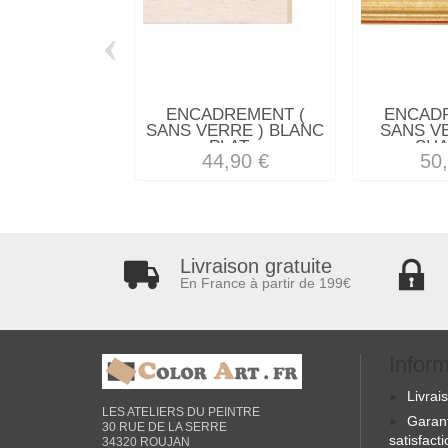
‹
ENCADREMENT (
ENCAD
SANS VERRE ) BLANC
SANS V
PLAT...
SHA
44,90 €
50
Livraison gratuite
En France à partir de 199€
Infor
Livrai
LES ATELIERS DU PEINTRE
Garan
30 RUE DE LA SERRE
satisfact
34320 ROUJAN