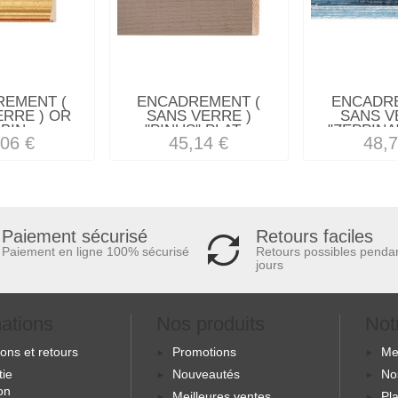
REMENT (
ENCADREMENT (
ENCADRE
ERRE ) OR
SANS VERRE )
SANS V
BIN...
"PINUS" PLAT...
"ZEPPINA"
,06 €
45,14 €
48,7
Retours faciles
Paiement sécurisé
Retours possibles penda
Paiement en ligne 100% sécurisé
jours
mations
Nos produits
Not
sons et retours
Promotions
Me
tie
Nouveautés
No
ion
Meilleures ventes
Pla