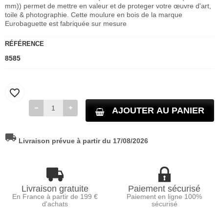
mm)) permet de mettre en valeur et de proteger votre œuvre d'art,
toile & photographie. Cette moulure en bois de la marque
Eurobaguette est fabriquée sur mesure
RÉFÉRENCE
8585
favorite_border
AJOUTER AU PANIER
local_shipping
Livraison prévue à partir du 17/08/2026
Livraison gratuite
Paiement sécurisé
En France à partir de 199 €
Paiement en ligne 100%
d'achats
sécurisé