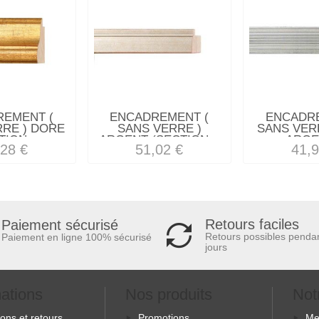
REMENT (
ENCADREMENT (
ENCADRE
RRE ) DORE
SANS VERRE )
SANS VERR
TION...
ARGENT (SECTION...
ARGEN
,28 €
51,02 €
41,9
Retours faciles
Paiement sécurisé
Retours possibles penda
Paiement en ligne 100% sécurisé
jours
mations
Nos produits
Not
sons et retours
Promotions
Me