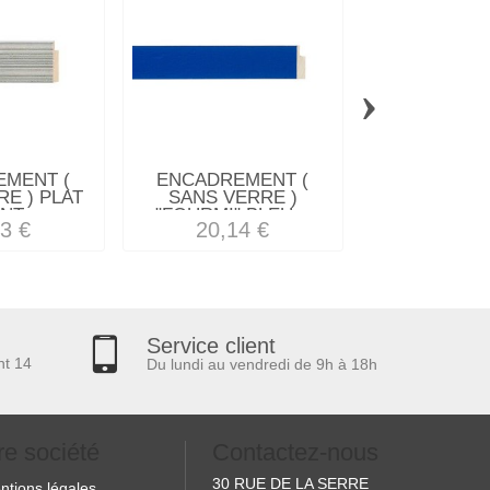
›
MENT (
ENCADREMENT (
ENCADREM
E ) PLAT
SANS VERRE )
SANS VE
T...
"FOURMI" BLEU...
"SAUTEREL
3 €
20,14 €
12,34
Service client
nt 14
Du lundi au vendredi de 9h à 18h
re société
Contactez-nous
30 RUE DE LA SERRE
ntions légales