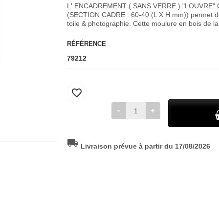
L' ENCADREMENT ( SANS VERRE ) "LOUVRE"
(SECTION CADRE : 60-40 (L X H mm)) permet de m
toile & photographie. Cette moulure en bois de 
RÉFÉRENCE
79212
favorite_border
local_shipping
Livraison prévue à partir du 17/08/2026