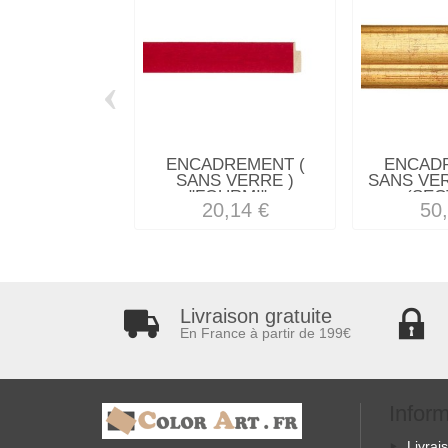
‹
ENCADREMENT (
ENCAD
SANS VERRE )
SANS VE
"FOURMI"...
(SEC
20,14 €
50
Livraison gratuite
En France à partir de 199€
Infor
Livrai