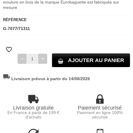
moulure en bois de la marque Eurobaguette est fabriquée sur
mesure
RÉFÉRENCE
G-7077/71311
favorite_border
AJOUTER AU PANIER
local_shipping
Livraison prévue à partir du 14/08/2026
Livraison gratuite
Paiement sécurisé
En France à partir de 199 €
Paiement en ligne 100%
d'achats
sécurisé