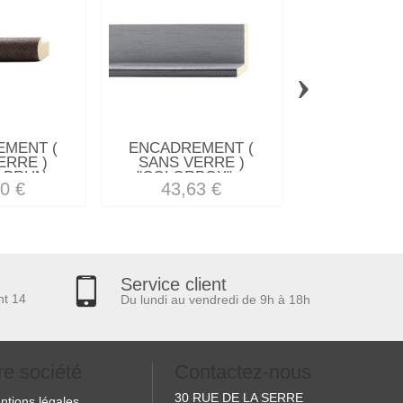
›
MENT (
ENCADREMENT (
ENCADREM
ERRE )
SANS VERRE )
SANS VE
BRUN...
"COLORBOX"...
"COSTA RI
0 €
43,63 €
32,88
Service client
nt 14
Du lundi au vendredi de 9h à 18h
re société
Contactez-nous
30 RUE DE LA SERRE
ntions légales