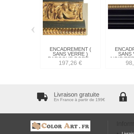
‹
ENCADREMENT (
ENCAD
SANS VERRE )
SANS 
BAROQUE DORE...
NOIR/PER
197,26 €
98
Livraison gratuite
En France à partir de 199€
Infor
Livrai