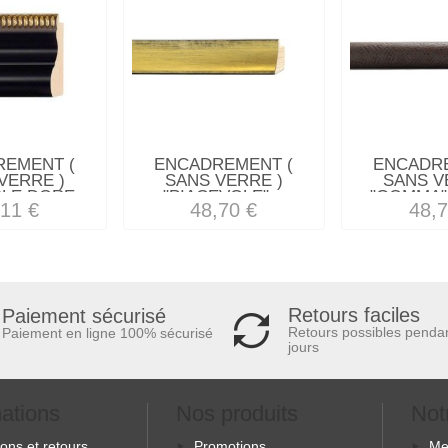
REMENT (
ENCADREMENT (
ENCADRE
VERRE )
SANS VERRE )
SANS V
LE DORE...
"PIACEVOLE"...
"GOMMA" 
,11 €
48,70 €
48,7
Retours faciles
Paiement sécurisé
Retours possibles penda
Paiement en ligne 100% sécurisé
jours
mations
Nos produits
Not
sons et retours
Promotions
Me