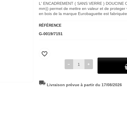
L' ENCADREMENT ( SANS VERRE ) DOUCINE OR
mm)) permet de mettre en valeur et de proteger v
en bois de la marque Eurobaguette est fabriqué
RÉFÉRENCE
G-0019/7151
favorite_border
local_shipping
Livraison prévue à partir du 17/08/2026