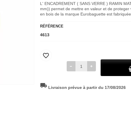
L' ENCADREMENT ( SANS VERRE ) RAMIN MAT
mm)) permet de mettre en valeur et de proteger v
en bois de la marque Eurobaguette est fabriqué
RÉFÉRENCE
4613
favorite_border
local_shipping
Livraison prévue à partir du 17/08/2026