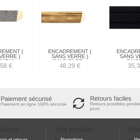
REMENT (
ENCADREMENT (
ENCADRE
VERRE )
SANS VERRE )
SANS V
NZA"...
"MAGIC" OR...
CAISS
,58 €
48,29 €
35,3
Retours faciles
Paiement sécurisé
Retours possibles penda
Paiement en ligne 100% sécurisé
jours
mations
Nos produits
Not
sons et retours
Promotions
Me