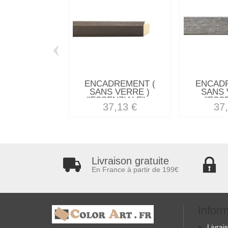
‹
ENCADREMENT (
ENCAD
SANS VERRE )
SANS 
"ESSENZIALE"...
"ESSE
37,13 €
37
Livraison gratuite
En France à partir de 199€
Infor
Livrai