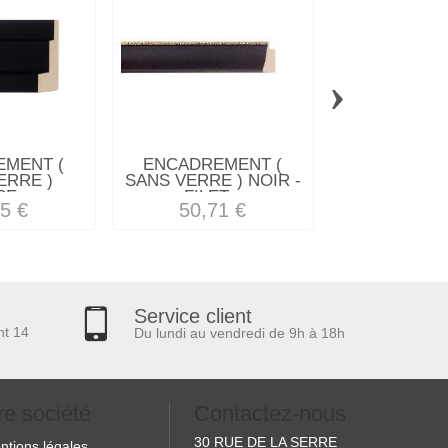
›
MENT (
ENCADREMENT (
ENCADREM
ERRE )
SANS VERRE ) NOIR -
SANS VERRE
E...
FILET...
BRUT RAM
5 €
50,71 €
35,74
Service client
nt 14
Du lundi au vendredi de 9h à 18h
re société
Contactez-nous
30 RUE DE LA SERRE
ntions légales