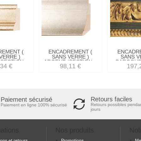
REMENT (
ENCADREMENT (
ENCADRE
VERRE )
SANS VERRE )
SANS V
SECTION...
ARGENT (SECTION...
BAROQUE 
,34 €
98,11 €
197,
Retours faciles
Paiement sécurisé
Retours possibles penda
Paiement en ligne 100% sécurisé
jours
mations
Nos produits
Not
sons et retours
Promotions
Me