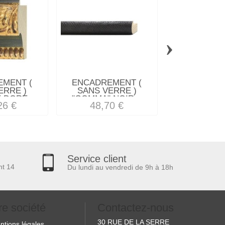
›
MENT (
ENCADREMENT (
ENCADREM
ERRE )
SANS VERRE )
SANS VE
DORE...
"GOMMA" NOIR...
"AUTHENTI
26 €
48,70 €
25,15
Service client
nt 14
Du lundi au vendredi de 9h à 18h
re société
Contactez-nous
30 RUE DE LA SERRE
ntions légales