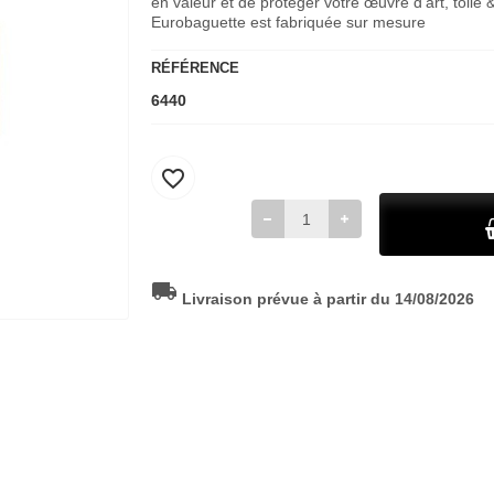
en valeur et de proteger votre œuvre d'art, toil
Eurobaguette est fabriquée sur mesure
RÉFÉRENCE
6440
favorite_border
local_shipping
Livraison prévue à partir du 14/08/2026