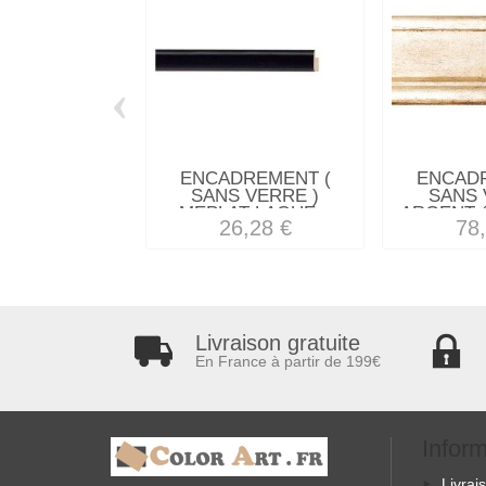
‹
ENCADREMENT (
ENCAD
SANS VERRE )
SANS 
MEPLAT LAQUE...
ARGENT (
26,28 €
78
Livraison gratuite
En France à partir de 199€
Infor
Livrai