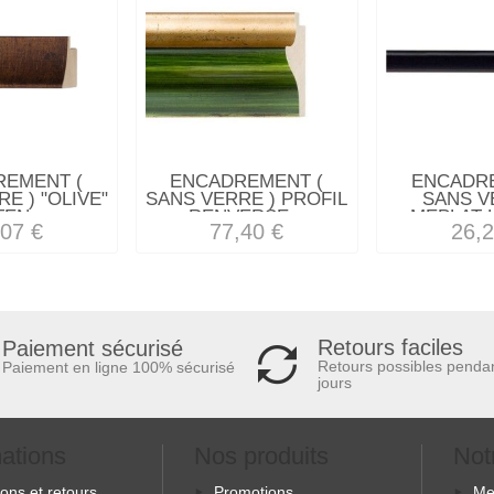
REMENT (
ENCADREMENT (
ENCADRE
E ) "OLIVE"
SANS VERRE ) PROFIL
SANS V
EN...
RENVERSE...
MEPLAT L
,07 €
77,40 €
26,2
Retours faciles
Paiement sécurisé
Retours possibles penda
Paiement en ligne 100% sécurisé
jours
mations
Nos produits
Not
sons et retours
Promotions
Me