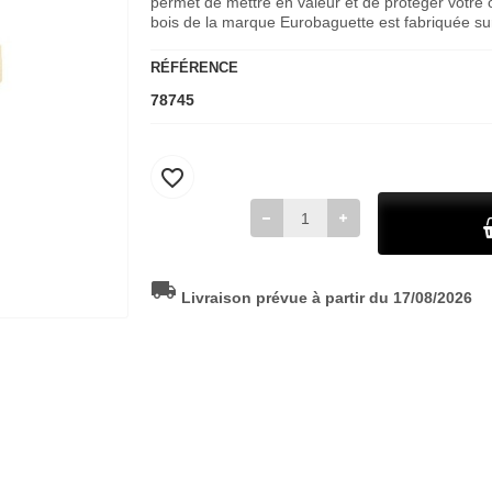
permet de mettre en valeur et de proteger votre 
bois de la marque Eurobaguette est fabriquée s
RÉFÉRENCE
78745
favorite_border
local_shipping
Livraison prévue à partir du 17/08/2026