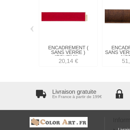
‹
ENCADREMENT (
ENCAD
SANS VERRE )
SANS VERR
"FOURMI"...
NOT
20,14 €
51
Livraison gratuite
En France à partir de 199€
Infor
Livrai