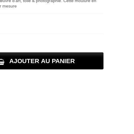
œuvre d'art, toile & photographie. Cette moulure en
ur mesure
AJOUTER AU PANIER