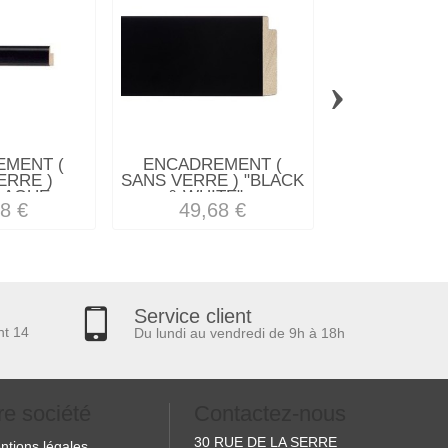
›
MENT (
ENCADREMENT (
ENCADREM
ERRE )
SANS VERRE ) "BLACK
SANS VERRE
AQUE...
& WHITE"...
ARGENT
8 €
49,68 €
41,93
Service client
nt 14
Du lundi au vendredi de 9h à 18h
re société
Contactez-nous
30 RUE DE LA SERRE
ntions légales