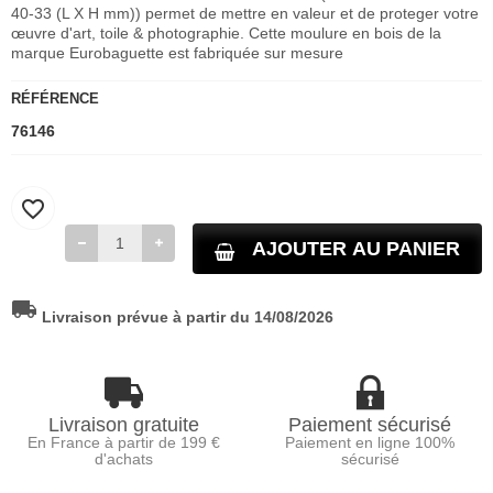
40-33 (L X H mm)) permet de mettre en valeur et de proteger votre
œuvre d'art, toile & photographie. Cette moulure en bois de la
marque Eurobaguette est fabriquée sur mesure
RÉFÉRENCE
76146
favorite_border
AJOUTER AU PANIER
local_shipping
Livraison prévue à partir du 14/08/2026
Livraison gratuite
Paiement sécurisé
En France à partir de 199 €
Paiement en ligne 100%
d'achats
sécurisé