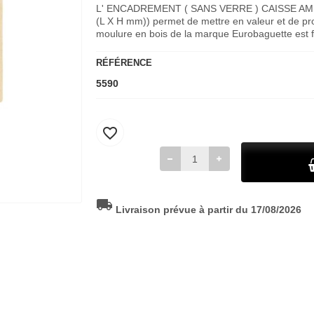
L' ENCADREMENT ( SANS VERRE ) CAISSE AM
(L X H mm)) permet de mettre en valeur et de pro
moulure en bois de la marque Eurobaguette est 
RÉFÉRENCE
5590
favorite_border
local_shipping
Livraison prévue à partir du 17/08/2026