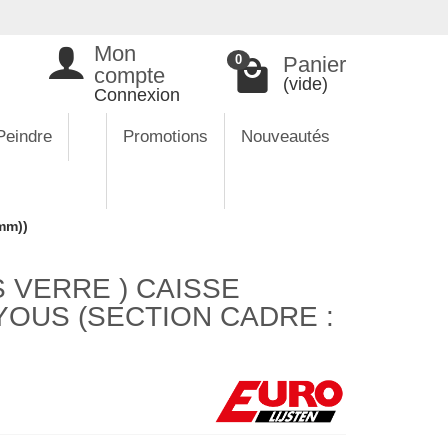
Mon
Panier
0
compte
(vide)
Connexion
Peindre
Promotions
Nouveautés
mm))
 VERRE ) CAISSE
YOUS (SECTION CADRE :