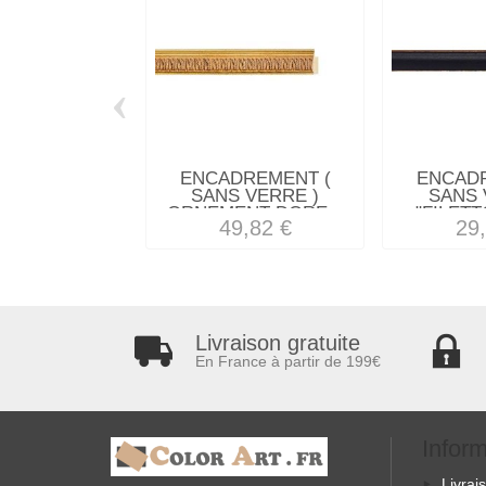
‹
ENCADREMENT (
ENCAD
SANS VERRE )
SANS 
ORNEMENT DORE...
"FILETT
49,82 €
29
Livraison gratuite
En France à partir de 199€
Infor
Livrai