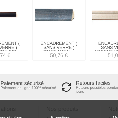
REMENT (
ENCADREMENT (
ENCADRE
VERRE )
SANS VERRE )
SANS V
O" NOIR...
"RAFFINATA"...
ARGENT (S
,74 €
50,76 €
51,0
Retours faciles
Paiement sécurisé
Retours possibles penda
Paiement en ligne 100% sécurisé
jours
mations
Nos produits
Not
sons et retours
Promotions
Me