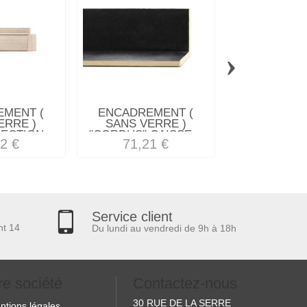
›
MENT (
ENCADREMENT (
ENCADREM
ERRE )
SANS VERRE )
SANS VE
ECTION...
"CORDUS" CAISSE...
"SAUTEREL
2 €
71,21 €
12,34
Service client
nt 14
Du lundi au vendredi de 9h à 18h
re société
Contactez-nous
30 RUE DE LA SERRE
ntions légales