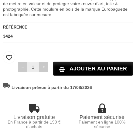
de mettre en valeur et de proteger votre œuvre d'art, toile &
photographie. Cette moulure en bois de la marque Eurobaguette
est fabriquée sur mesure
RÉFÉRENCE
3424
favorite_border
AJOUTER AU PANIER
local_shipping
Livraison prévue à partir du 17/08/2026
Livraison gratuite
Paiement sécurisé
En France à partir de 199 €
Paiement en ligne 100%
d'achats
sécurisé