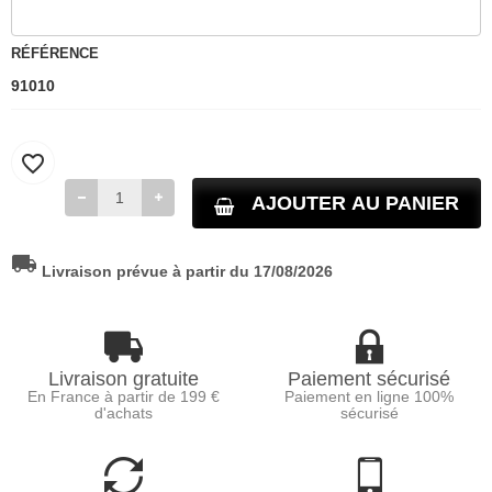
RÉFÉRENCE
91010
favorite_border
AJOUTER AU PANIER
local_shipping
Livraison prévue à partir du 17/08/2026
Livraison gratuite
Paiement sécurisé
En France à partir de 199 €
Paiement en ligne 100%
d'achats
sécurisé