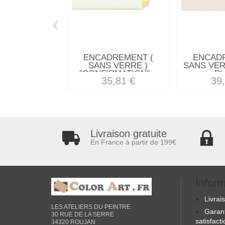
‹
ENCADREMENT (
ENCAD
SANS VERRE )
SANS VER
"CONFIRMATION"...
PL
35,81 €
39
Livraison gratuite
En France à partir de 199€
Infor
Livrai
LES ATELIERS DU PEINTRE
Garan
30 RUE DE LA SERRE
satisfact
34320 ROUJAN