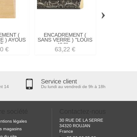
›
MENT (
ENCADREMENT (
ENCADREM
E ) AYOUS
SANS VERRE ) "LOUIS
SANS VE
...
XVI"...
CAISSE
0 €
63,22 €
74,38
Service client
nt 14
Du lundi au vendredi de 9h à 18h
re société
Contactez-nous
30 RUE DE LA SERRE
ntions légales
34320 ROUJAN
s magasins
France
n du site