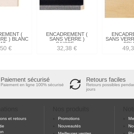
REMENT (
ENCADREMENT (
ENCADRE
RE ) BLANC
SANS VERRE )
SANS VERR
AT...
CAISSE...
BRUT
,50 €
32,38 €
49,3
Retours faciles
Paiement sécurisé
Retours possibles penda
Paiement en ligne 100% sécurisé
jours
mations
Nos produits
Not
sons et retours
Promotions
Me
tie
Nouveautés
No
ion
Meilleures ventes
Pla