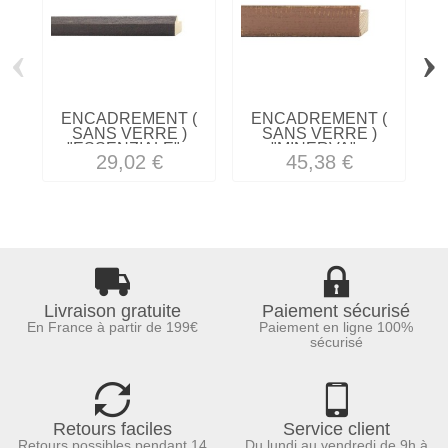
‹
›
ENCADREMENT (
ENCADREMENT (
SANS VERRE )
SANS VERRE )
"ESSENZIALE"...
"MINERVA"...
29,02 €
45,38 €
Livraison gratuite
Paiement sécurisé
En France à partir de 199€
Paiement en ligne 100%
sécurisé
Retours faciles
Service client
Retours possibles pendant 14
Du lundi au vendredi de 9h à