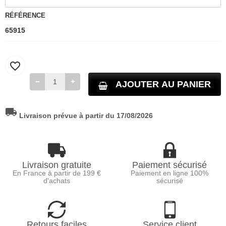
RÉFÉRENCE
65915
favorite_border
AJOUTER AU PANIER
local_shipping
Livraison prévue à partir du 17/08/2026
Livraison gratuite
Paiement sécurisé
En France à partir de 199 €
Paiement en ligne 100%
d'achats
sécurisé
Retours faciles
Service client