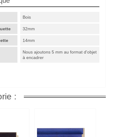
ique
Bois
guette
32mm
uette
14mm
Nous ajoutons 5 mm au format d'objet
à encadrer
rie :