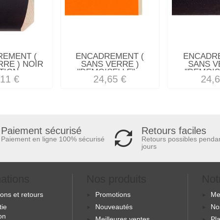
REMENT (
ENCADREMENT (
ENCADRE
RRE ) NOIR
SANS VERRE )
SANS V
TION...
"DEMOISELLE"...
"DEMOISE
,11 €
24,65 €
24,6
Retours faciles
Paiement sécurisé
Retours possibles penda
Paiement en ligne 100% sécurisé
jours
mations
Nos produits
Not
sons et retours
Promotions
Me
tie
Nouveautés
No
ion
Meilleures ventes
Pla