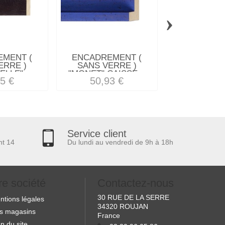
›
MENT (
ENCADREMENT (
ENCADREM
ERRE )
SANS VERRE )
SANS VE
LLE"...
"MONET" CAISSE...
"SAUTEREL
5 €
50,93 €
15,46
Service client
nt 14
Du lundi au vendredi de 9h à 18h
re société
Contactez-nous
30 RUE DE LA SERRE
ntions légales
34320 ROUJAN
s magasins
France
n du site