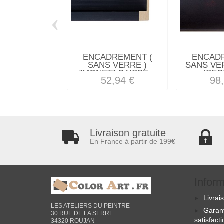
‹
ENCADREMENT (
ENCAD
SANS VERRE )
SANS VE
"MONET" CAISSE...
(SEC
52,94 €
98
Livraison gratuite
En France à partir de 199€
Infor
Livrai
LES ATELIERS DU PEINTRE
Garan
30 RUE DE LA SERRE
satisfact
34320 ROUJAN