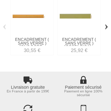
‹
›
ENCADREMENT (
ENCADREMENT (
SANS VERRE )
SANS VERRE )
JONC DORE...
"COSTA RICA"...
"
30,55 €
25,92 €
Livraison gratuite
Paiement sécurisé
En France à partir de 199€
Paiement en ligne 100%
sécurisé