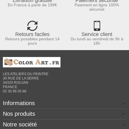
Livraison gratuite
Paiement sécurisé
En France à partir de 199€
Paiement en ligne 100%
sécurisé
Retours faciles
Service client
Retours possibles pendant 14
Du lundi au vendredi de 9h à
jours
18h
LES ATELIERS DU PEINTRE
30 RUE DE LA SERRE
34320 ROUJAN
FRANCE
02 30 96 05 86
Informations
Nos produits
Notre société