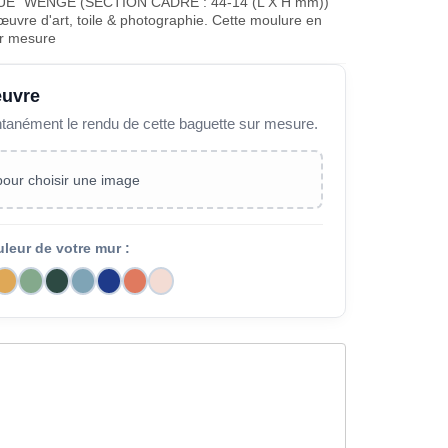
E" WENGE (SECTION CADRE : 44-14 (L X H mm))
œuvre d'art, toile & photographie. Cette moulure en
ur mesure
œuvre
ntanément le rendu de cette baguette sur mesure.
 pour choisir une image
uleur de votre mur :