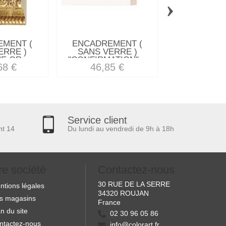
›
MENT (
ENCADREMENT (
ENCADREM
ERRE )
SANS VERRE )
SANS VE
 OR...
"CONFIRMATION"...
MEPLAT LA
68 €
46,85 €
26,28
Service client
nt 14
Du lundi au vendredi de 9h à 18h
re société
Contactez-nous
30 RUE DE LA SERRE
ntions légales
34320 ROUJAN
s magasins
France
n du site
02 30 96 05 86
ntactez-nous
info@colorart.fr