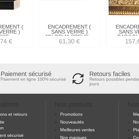
REMENT (
ENCADREMENT (
ENCADRE
VERRE )
SANS VERRE )
SANS V
SSE...
"GLORIA" CREUX...
BAROQUE
,74 €
61,30 €
157,
Retours faciles
Paiement sécurisé
Retours possibles penda
Paiement en ligne 100% sécurisé
jours
mations
Nos produits
Not
sons et retours
Promotions
Me
tie
Nouveautés
No
ion
Meilleures ventes
Pla
ent sécurisé
Nos marques
Co