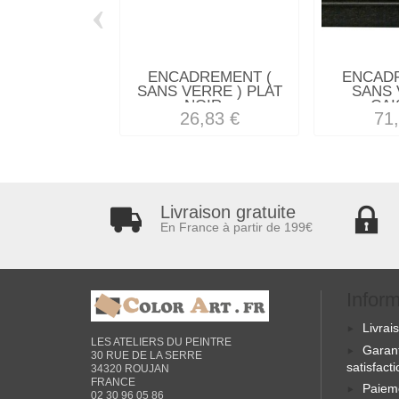
‹
ENCADREMENT (
ENCAD
SANS VERRE ) PLAT
SANS 
NOIR...
CAI
26,83 €
71
Livraison gratuite
En France à partir de 199€
Infor
Livrai
LES ATELIERS DU PEINTRE
Garan
30 RUE DE LA SERRE
satisfact
34320 ROUJAN
FRANCE
Paiem
02 30 96 05 86