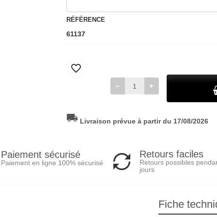
RÉFÉRENCE
61137
favorite_border
local_shipping
Livraison prévue à partir du 17/08/2026
Retours faciles
Paiement sécurisé
Retours possibles penda
Paiement en ligne 100% sécurisé
jours
Fiche techn