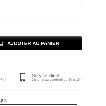
AJOUTER AU PANIER
Service client
nt 14
Du lundi au vendredi de 9h à 18h
ique