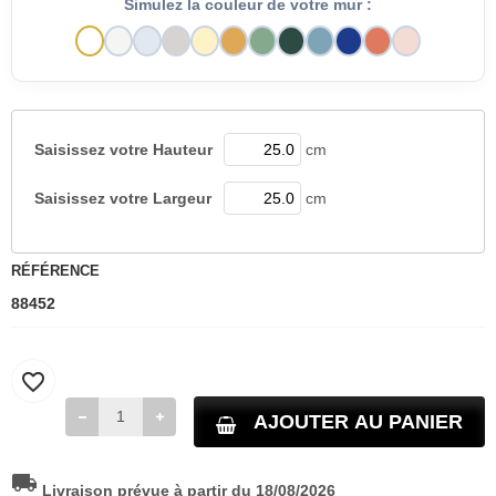
Simulez la couleur de votre mur :
Saisissez votre
Hauteur
cm
Saisissez votre
Largeur
cm
RÉFÉRENCE
88452
favorite_border
AJOUTER AU PANIER
local_shipping
Livraison prévue à partir du 18/08/2026