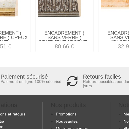
REMENT (
ENCADREMENT (
ENCADRE
RE ) CREUX
SANS VERRE )
SANS V
NT -...
ORNEMENT ARGENT...
"BASTIA
,51 €
80,66 €
32,9
Retours faciles
Paiement sécurisé
Retours possibles penda
Paiement en ligne 100% sécurisé
jours
mations
Nos produits
Not
sons et retours
Promotions
Me
tie
Nouveautés
No
ion
Meilleures ventes
Pla