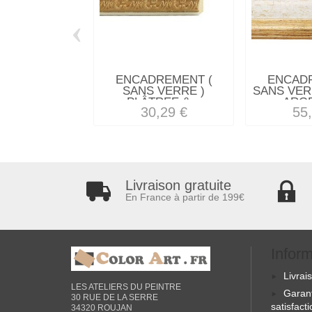
‹
ENCADREMENT (
ENCAD
SANS VERRE )
SANS VER
PLÂTREE &...
ARGE
30,29 €
55
Livraison gratuite
En France à partir de 199€
Infor
Livrai
LES ATELIERS DU PEINTRE
Garan
30 RUE DE LA SERRE
satisfact
34320 ROUJAN