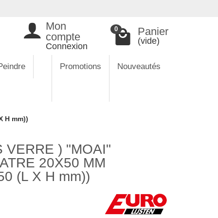
Mon
Panier
0
compte
(vide)
Connexion
Peindre
Promotions
Nouveautés
X H mm))
VERRE ) "MOAI"
LATRE 20X50 MM
0 (L X H mm))