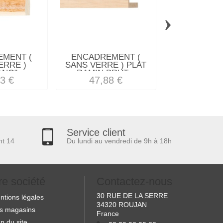
›
MENT (
ENCADREMENT (
ENCADREM
ERRE )
SANS VERRE ) PLAT
SANS VERRE 
NO"...
RAMIN BRUT...
INCLINE
3 €
47,88 €
62,38
Service client
nt 14
Du lundi au vendredi de 9h à 18h
re société
Contactez-nous
30 RUE DE LA SERRE
ntions légales
34320 ROUJAN
s magasins
France
n du site