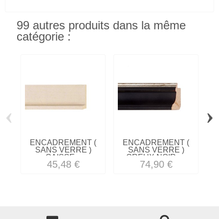
99 autres produits dans la même
catégorie :
‹
›
ENCADREMENT (
ENCADREMENT (
SANS VERRE )
SANS VERRE )
CAISSE...
CREUX NOIR -...
45,48 €
74,90 €