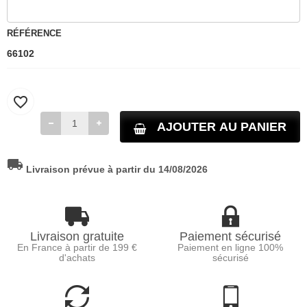
RÉFÉRENCE
66102
favorite_border
AJOUTER AU PANIER
local_shipping
Livraison prévue à partir du 14/08/2026
Livraison gratuite
Paiement sécurisé
En France à partir de 199 €
Paiement en ligne 100%
d'achats
sécurisé