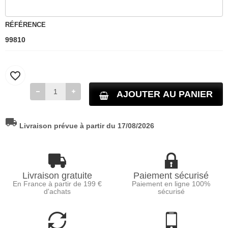
RÉFÉRENCE
99810
favorite_border
AJOUTER AU PANIER
local_shipping
Livraison prévue à partir du 17/08/2026
Livraison gratuite
Paiement sécurisé
En France à partir de 199 €
Paiement en ligne 100%
d'achats
sécurisé