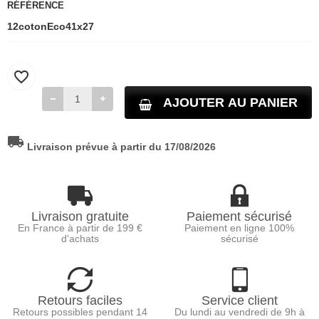
RÉFÉRENCE
12cotonEco41x27
favorite_border
AJOUTER AU PANIER
local_shipping
Livraison prévue à partir du 17/08/2026
Livraison gratuite
Paiement sécurisé
En France à partir de 199 €
Paiement en ligne 100%
d'achats
sécurisé
Retours faciles
Service client
Retours possibles pendant 14
Du lundi au vendredi de 9h à