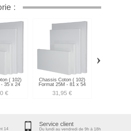
rie :
›
ton ( 102)
Chassis Coton ( 102)
Chassis Coto
- 35 x 24
Format 25M - 81 x 54
Format 6M -
0 €
31,95 €
11,34
Service client
nt 14
Du lundi au vendredi de 9h à 18h