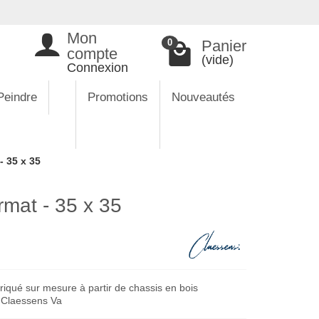
Mon
Panier
0
compte
(vide)
Connexion
Peindre
Promotions
Nouveautés
- 35 x 35
rmat - 35 x 35
riqué sur mesure à partir de chassis en bois
e Claessens Va