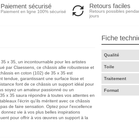
Retours faciles
Paiement sécurisé
Retours possibles penda
Paiement en ligne 100% sécurisé
jours
Fiche techn
Qualité
5 x 35, un incontournable pour les artistes
Toile
qué par Claessens, ce châssis allie robustesse et
 châssis en coton (102) de 35 x 35 est
nt tendue, garantissant une surface lisse et
Traitement
sistance font de ce châssis un support idéal pour
vous soyez un amateur passionné ou un
Format
 35 x 35 saura répondre à toutes vos attentes en
ableaux l'écrin qu'ils méritent avec ce châssis
pas de faire sensation. Optez pour l'excellence
 donnez vie à vos plus belles inspirations
guent pour offrir à vos œuvres un support à la