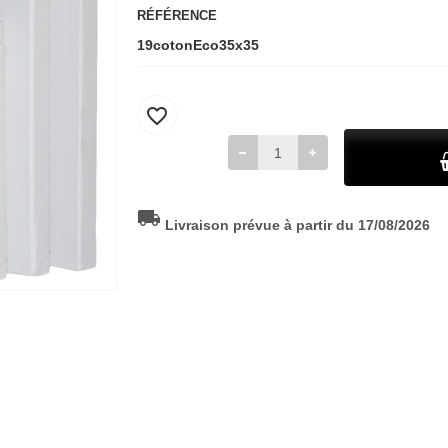
RÉFÉRENCE
19cotonEco35x35
favorite_border
local_shipping
Livraison prévue à partir du 17/08/2026