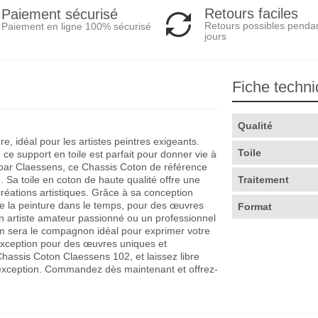
Retours faciles
Paiement sécurisé
Retours possibles penda
Paiement en ligne 100% sécurisé
jours
Fiche techn
Qualité
, idéal pour les artistes peintres exigeants.
Toile
 support en toile est parfait pour donner vie à
é par Claessens, ce Chassis Coton de référence
. Sa toile en coton de haute qualité offre une
Traitement
créations artistiques. Grâce à sa conception
de la peinture dans le temps, pour des œuvres
Format
n artiste amateur passionné ou un professionnel
m sera le compagnon idéal pour exprimer votre
d'exception pour des œuvres uniques et
u Chassis Coton Claessens 102, et laissez libre
 d'exception. Commandez dès maintenant et offrez-