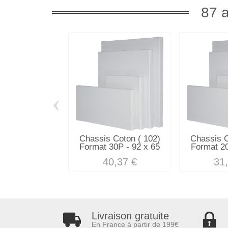
87 a
‹
Chassis Coton ( 102)
Chassis C
Format 30P - 92 x 65
Format 20
40,37 €
31
Livraison gratuite
En France à partir de 199€