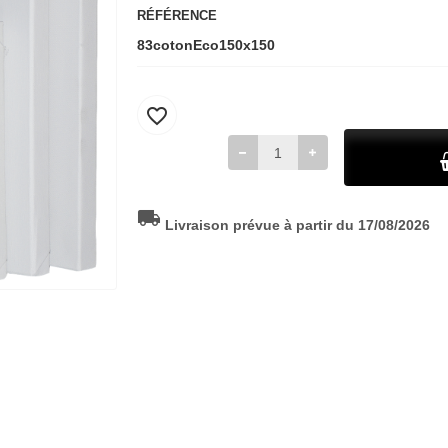
RÉFÉRENCE
83cotonEco150x150
favorite_border
local_shipping
Livraison prévue à partir du 17/08/2026