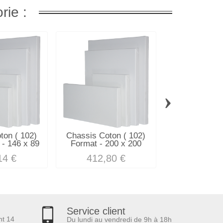
rie :
›
ton ( 102)
Chassis Coton ( 102)
Chassis Coto
- 146 x 89
Format - 200 x 200
Format - 17
14 €
412,80 €
332,5
Service client
nt 14
Du lundi au vendredi de 9h à 18h