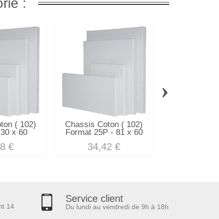
rie :
›
ton ( 102)
Chassis Coton ( 102)
Chassis Coto
 30 x 60
Format 25P - 81 x 60
Format - 5
8 €
34,42 €
21,00
Service client
nt 14
Du lundi au vendredi de 9h à 18h