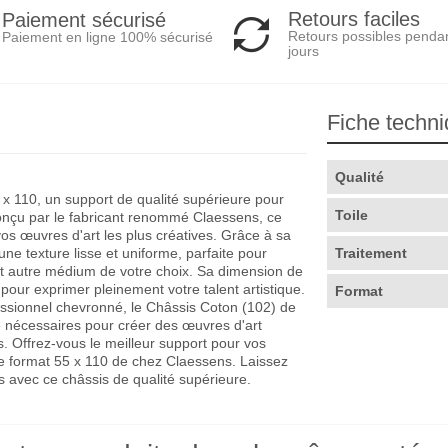
Retours faciles
Paiement sécurisé
Retours possibles penda
Paiement en ligne 100% sécurisé
jours
Fiche techn
Qualité
x 110, un support de qualité supérieure pour
Toile
Conçu par le fabricant renommé Claessens, ce
 vos œuvres d'art les plus créatives. Grâce à sa
une texture lisse et uniforme, parfaite pour
Traitement
tout autre médium de votre choix. Sa dimension de
our exprimer pleinement votre talent artistique.
Format
sionnel chevronné, le Châssis Coton (102) de
ité nécessaires pour créer des œuvres d'art
s. Offrez-vous le meilleur support pour vos
de format 55 x 110 de chez Claessens. Laissez
es avec ce châssis de qualité supérieure.