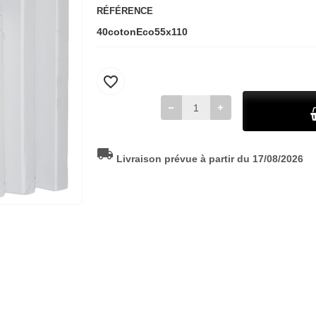
RÉFÉRENCE
40cotonEco55x110
favorite_border
local_shipping
Livraison prévue à partir du 17/08/2026