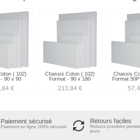
oton ( 102)
Chassis Coton ( 102)
Chassis Co
- 90 x 90
Format - 90 x 180
Format 50P 
,84 €
213,84 €
57,4
Retours faciles
Paiement sécurisé
Retours possibles penda
Paiement en ligne 100% sécurisé
jours