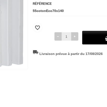
RÉFÉRENCE
55cotonEco70x140
favorite_border
local_shipping
Livraison prévue à partir du 17/08/2026