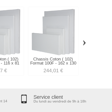
›
ton ( 102)
Chassis Coton ( 102)
Chassis Coto
- 116 x 81
Format 100F - 162 x 130
Format - 14
7 €
244,01 €
231,8
Service client
nt 14
Du lundi au vendredi de 9h à 18h