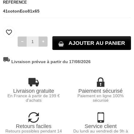
RÉFÉRENCE
41cotonEco81x65
favorite_border
AJOUTER AU PANIER
local_shipping
Livraison prévue à partir du 17/08/2026
Livraison gratuite
Paiement sécurisé
En France à partir de 199 €
Paiement en ligne 100%
d'achats
sécurisé
Retours faciles
Service client
Retours possibles pendant 14
Du lundi au vendredi de 9h à