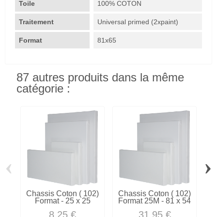
Toile
100% COTON
Traitement
Universal primed (2xpaint)
Format
81x65
87 autres produits dans la même
catégorie :
‹
›
Chassis Coton ( 102)
Chassis Coton ( 102)
C
Format - 25 x 25
Format 25M - 81 x 54
8,25 €
31,95 €