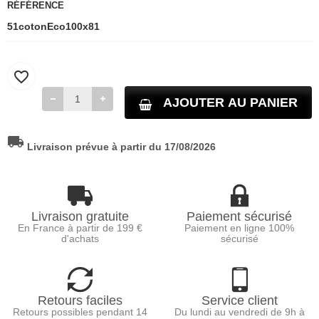
RÉFÉRENCE
51cotonEco100x81
favorite_border
AJOUTER AU PANIER
local_shipping
Livraison prévue à partir du 17/08/2026
Livraison gratuite
Paiement sécurisé
En France à partir de 199 €
Paiement en ligne 100%
d'achats
sécurisé
Retours faciles
Service client
Retours possibles pendant 14
Du lundi au vendredi de 9h à