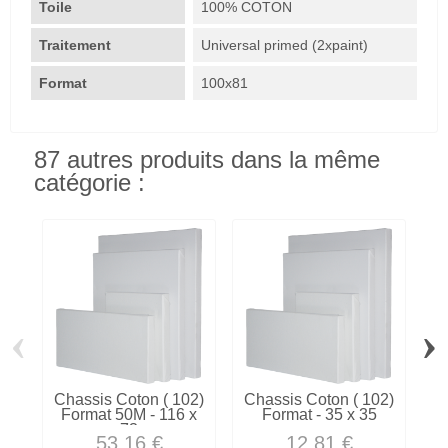
Toile
100% COTON
Traitement
Universal primed (2xpaint)
Format
100x81
87 autres produits dans la même
catégorie :
‹
›
Chassis Coton ( 102)
Chassis Coton ( 102)
C
Format 50M - 116 x
Format - 35 x 35
73
53,16 €
12,81 €