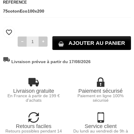
RÉFÉRENCE
75cotonEco100x200
favorite_border
AJOUTER AU PANIER
local_shipping
Livraison prévue à partir du 17/08/2026
Livraison gratuite
Paiement sécurisé
En France à partir de 199 €
Paiement en ligne 100%
d'achats
sécurisé
Retours faciles
Service client
Retours possibles pendant 14
Du lundi au vendredi de 9h à