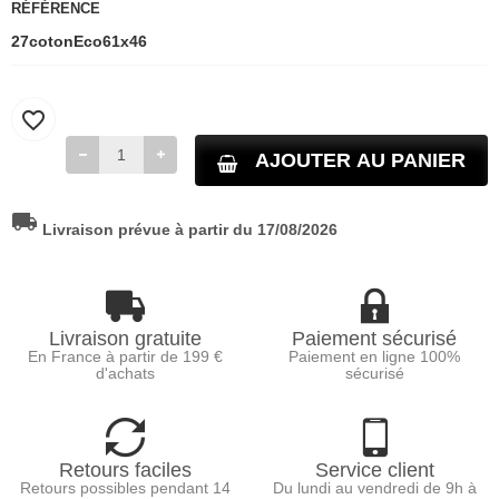
RÉFÉRENCE
27cotonEco61x46
favorite_border
AJOUTER AU PANIER
local_shipping
Livraison prévue à partir du 17/08/2026
Livraison gratuite
Paiement sécurisé
En France à partir de 199 €
Paiement en ligne 100%
d'achats
sécurisé
Retours faciles
Service client
Retours possibles pendant 14
Du lundi au vendredi de 9h à