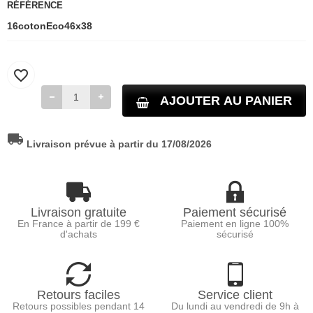
RÉFÉRENCE
16cotonEco46x38
favorite_border
AJOUTER AU PANIER
local_shipping
Livraison prévue à partir du 17/08/2026
Livraison gratuite
Paiement sécurisé
En France à partir de 199 €
Paiement en ligne 100%
d'achats
sécurisé
Retours faciles
Service client
Retours possibles pendant 14
Du lundi au vendredi de 9h à