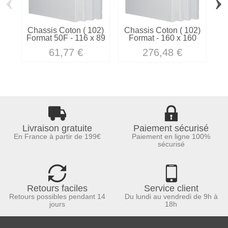
‹
›
Chassis Coton ( 102)
Chassis Coton ( 102)
C
Format 50F - 116 x 89
Format - 160 x 160
61,77 €
276,48 €
Livraison gratuite
Paiement sécurisé
En France à partir de 199€
Paiement en ligne 100%
sécurisé
Retours faciles
Service client
Retours possibles pendant 14
Du lundi au vendredi de 9h à
jours
18h