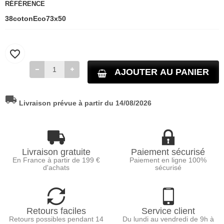
RÉFÉRENCE
38cotonEco73x50
favorite_border
AJOUTER AU PANIER
local_shipping
Livraison prévue à partir du 14/08/2026
Livraison gratuite
Paiement sécurisé
En France à partir de 199 €
Paiement en ligne 100%
d'achats
sécurisé
Retours faciles
Service client
Retours possibles pendant 14
Du lundi au vendredi de 9h à