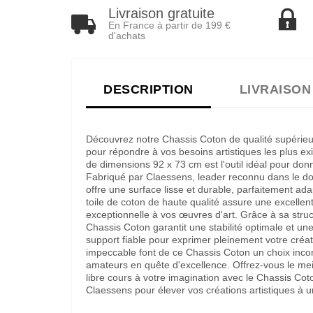
Livraison gratuite
En France à partir de 199 €
d'achats
DESCRIPTION
LIVRAISON
Découvrez notre Chassis Coton de qualité supérieur
pour répondre à vos besoins artistiques les plus e
de dimensions 92 x 73 cm est l'outil idéal pour donn
Fabriqué par Claessens, leader reconnu dans le do
offre une surface lisse et durable, parfaitement ad
toile de coton de haute qualité assure une excelle
exceptionnelle à vos œuvres d'art. Grâce à sa struct
Chassis Coton garantit une stabilité optimale et une 
support fiable pour exprimer pleinement votre créati
impeccable font de ce Chassis Coton un choix incon
amateurs en quête d'excellence. Offrez-vous le meil
libre cours à votre imagination avec le Chassis Co
Claessens pour élever vos créations artistiques à u