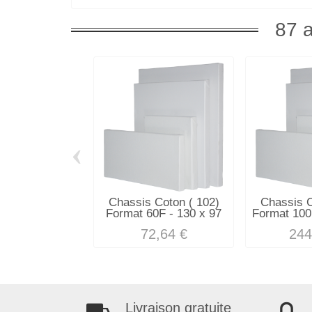
87 a
‹
Chassis Coton ( 102)
Chassis C
Format 60F - 130 x 97
Format 100
72,64 €
244
Livraison gratuite