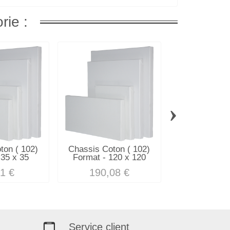
rie :
›
ton ( 102)
Chassis Coton ( 102)
Chassis Coto
 35 x 35
Format - 120 x 120
Format 8M -
1 €
190,08 €
13,23
Service client