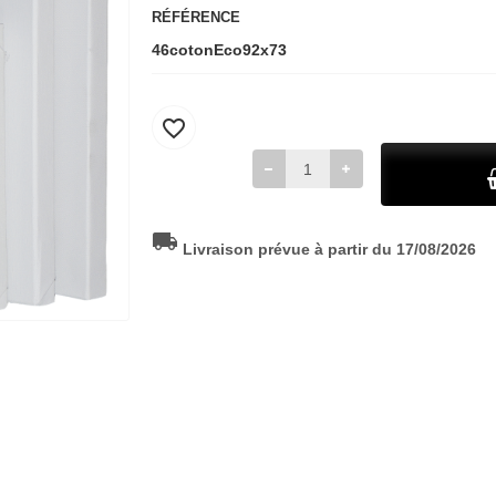
RÉFÉRENCE
46cotonEco92x73
favorite_border
local_shipping
Livraison prévue à partir du 17/08/2026