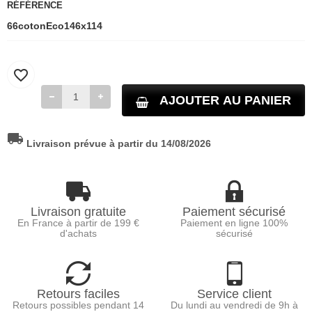
RÉFÉRENCE
66cotonEco146x114
favorite_border
AJOUTER AU PANIER
local_shipping
Livraison prévue à partir du 14/08/2026
Livraison gratuite
Paiement sécurisé
En France à partir de 199 €
Paiement en ligne 100%
d'achats
sécurisé
Retours faciles
Service client
Retours possibles pendant 14
Du lundi au vendredi de 9h à