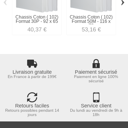
‹
›
Chassis Coton ( 102)
Chassis Coton ( 102)
C
Format 30P - 92 x 65
Format 50M - 116 x
73
40,37 €
53,16 €
Livraison gratuite
Paiement sécurisé
En France à partir de 199€
Paiement en ligne 100%
sécurisé
Retours faciles
Service client
Retours possibles pendant 14
Du lundi au vendredi de 9h à
jours
18h