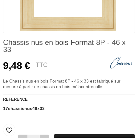
Chassis nus en bois Format 8P - 46 x
33
9,48 €
TTC
Le Chassis nus en bois Format 8P - 46 x 33 est fabriqué sur
mesure à partir de chassis en bois mélacontrecollé
RÉFÉRENCE
17chassisnus46x33
favorite_border