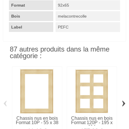
Format
92x65
Bois
melacontrecolle
Label
PEFC
87 autres produits dans la même
catégorie :
‹
›
Chassis nus en bois
Chassis nus en bois
C
Format 10P - 55 x 38
Format 120P - 195 x
114