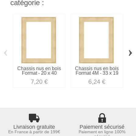
catégorie :
‹
›
Chassis nus en bois
Chassis nus en bois
C
Format - 20 x 40
Format 4M - 33 x 19
F
7,20 €
6,24 €
Livraison gratuite
Paiement sécurisé
En France à partir de 199€
Paiement en ligne 100%