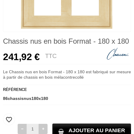
Chassis nus en bois Format - 180 x 180
241,92 €
TTC
Le Chassis nus en bois Format - 180 x 180 est fabriqué sur mesure
à partir de chassis en bois mélacontrecollé
RÉFÉRENCE
86chassisnus180x180
favorite_border
AJOUTER AU PANIER