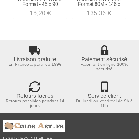
Format - 45 x 90
Format 80M - 146 x
F
89
16,20 €
135,36 €
Livraison gratuite
Paiement sécurisé
En France à partir de 199€
Paiement en ligne 100%
sécurisé
Retours faciles
Service client
Retours possibles pendant 14
Du lundi au vendredi de 9h à
jours
18h
LES ATELIERS DU PEINTRE