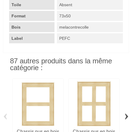
Toile
Absent
Format
73x50
Bois
melacontrecolle
Label
PEFC
87 autres produits dans la même
catégorie :
‹
›
Chassis nus en bois
Chassis nus en bois
C