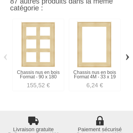
87 autres produits dans la même
catégorie :
‹
›
Chassis nus en bois
Chassis nus en bois
C
Format - 90 x 180
Format 4M - 33 x 19
155,52 €
6,24 €
Livraison gratuite
Paiement sécurisé