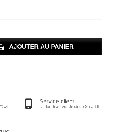
AJOUTER AU PANIER
Service client
nt 14
Du lundi au vendredi de 9h à 18h
ique