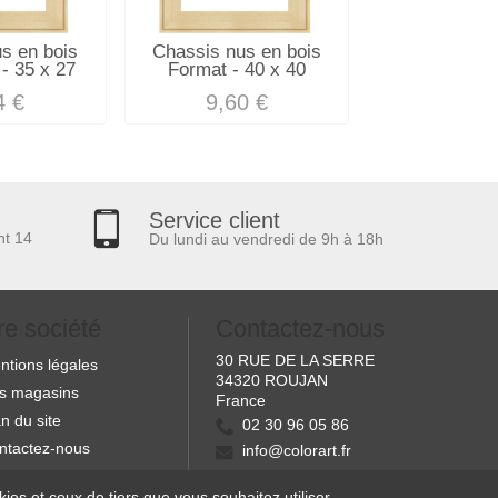
s en bois
Chassis nus en bois
Chassis nus
- 35 x 27
Format - 40 x 40
Format 6M -
4 €
9,60 €
7,80
Service client
nt 14
Du lundi au vendredi de 9h à 18h
re société
Contactez-nous
30 RUE DE LA SERRE
ntions légales
34320 ROUJAN
s magasins
France
n du site
02 30 96 05 86
ntactez-nous
info@colorart.fr
es et ceux de tiers que vous souhaitez utiliser.