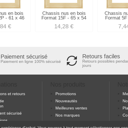
nus en bois
Chassis nus en bois
Chassis nu
P - 61 x 46
Format 15F - 65 x 54
Format 5F 
,84 €
14,28 €
7,4
Retours faciles
Paiement sécurisé
Retours possibles penda
Paiement en ligne 100% sécurisé
jours
mations
Nos produits
Not
sons et retours
Promotions
Me
tie
Nouveautés
No
ion
Meilleures ventes
Pla
ent sécurisé
Nos marques
Co
ions
s
 expérience d'achat. Vous pourrez à tout moment sélectionner nos cooki