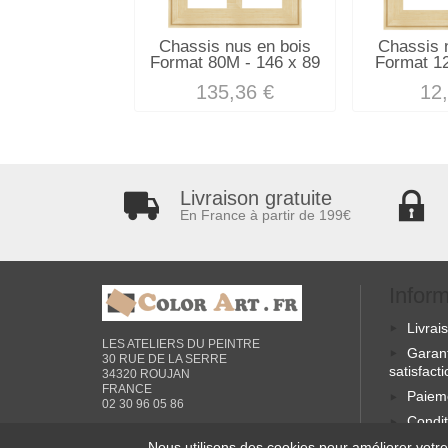
Chassis nus en bois
Chassis 
Format 80M - 146 x 89
Format 12
135,36 €
12
Livraison gratuite
En France à partir de 199€
Infor
Livrai
LES ATELIERS DU PEINTRE
Garan
30 RUE DE LA SERRE
satisfact
34320 ROUJAN
FRANCE
Paiem
02 30 96 05 86
Condit
générale
Nous utilisons des cookies pour améliorer votre