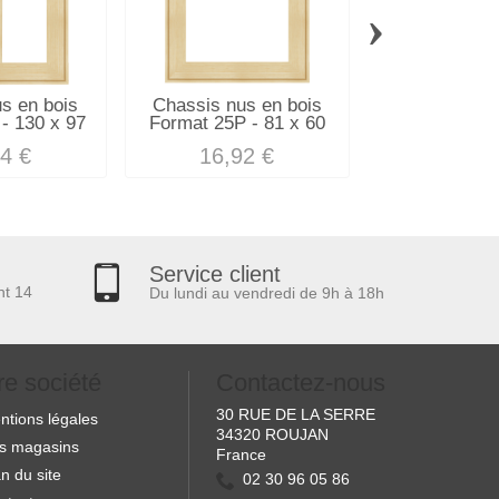
›
s en bois
Chassis nus en bois
Chassis nus
- 130 x 97
Format 25P - 81 x 60
Format 10P -
4 €
16,92 €
11,16
Service client
nt 14
Du lundi au vendredi de 9h à 18h
re société
Contactez-nous
30 RUE DE LA SERRE
ntions légales
34320 ROUJAN
s magasins
France
n du site
02 30 96 05 86