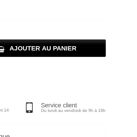
AJOUTER AU PANIER
Service client
nt 14
Du lundi au vendredi de 9h à 18h
ique