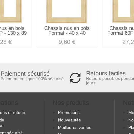
nus en bois
Chassis nus en bois
Chassis nu
P - 130 x 89
Format - 40 x 40
Format 60F 
,28 €
9,60 €
27,2
Retours faciles
Paiement sécurisé
Retours possibles penda
Paiement en ligne 100% sécurisé
jours
mations
Nos produits
Not
sons et retours
Promotions
Me
tie
Nouveautés
No
ion
Meilleures ventes
Pla
ent sécurisé