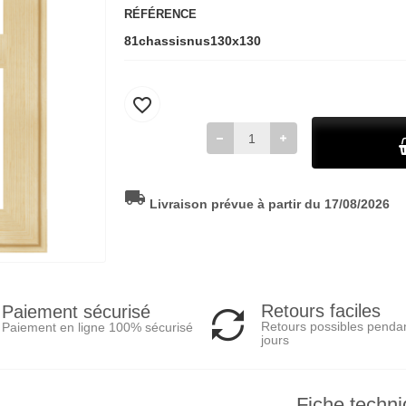
RÉFÉRENCE
81chassisnus130x130
favorite_border
local_shipping
Livraison prévue à partir du 17/08/2026
Retours faciles
Paiement sécurisé
Retours possibles penda
Paiement en ligne 100% sécurisé
jours
Fiche techn