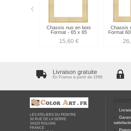
‹
Chassis nus en bois
Chassis 
Format - 65 x 65
Format 60
15,60 €
26
Livraison gratuite
En France à partir de 199€
Infor
Livrai
LES ATELIERS DU PEINTRE
Garan
30 RUE DE LA SERRE
satisfact
34320 ROUJAN
FRANCE
Paiem