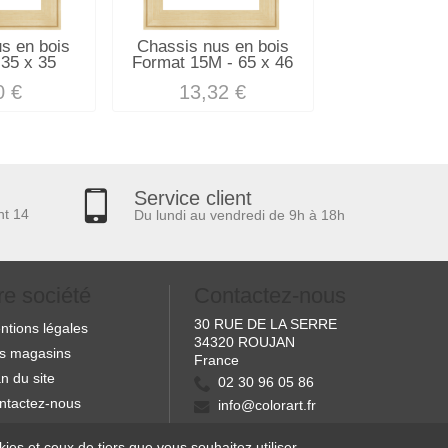
s en bois
Chassis nus en bois
Chassis nus
 35 x 35
Format 15M - 65 x 46
Format - 4
0 €
13,32 €
10,80
Service client
nt 14
Du lundi au vendredi de 9h à 18h
re société
Contactez-nous
30 RUE DE LA SERRE
ntions légales
34320 ROUJAN
s magasins
France
n du site
02 30 96 05 86
ntactez-nous
info@colorart.fr
es et ceux de tiers que vous souhaitez utiliser.