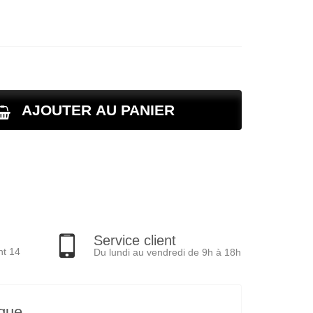
AJOUTER AU PANIER
Service client
nt 14
Du lundi au vendredi de 9h à 18h
ique