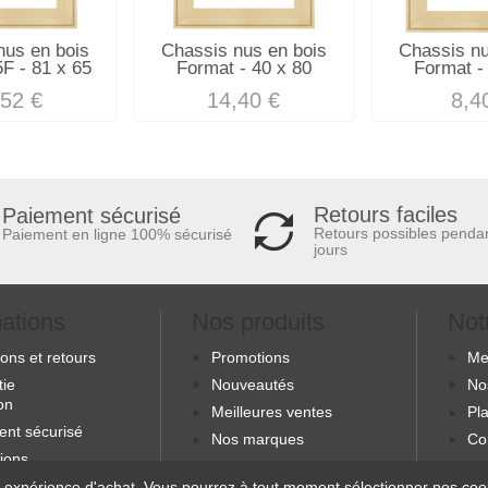
nus en bois
Chassis nus en bois
Chassis nu
F - 81 x 65
Format - 40 x 80
Format -
,52 €
14,40 €
8,4
Retours faciles
Paiement sécurisé
Retours possibles penda
Paiement en ligne 100% sécurisé
jours
mations
Nos produits
Not
sons et retours
Promotions
Me
tie
Nouveautés
No
ion
Meilleures ventes
Pla
ent sécurisé
Nos marques
Co
ions
s
 expérience d'achat. Vous pourrez à tout moment sélectionner nos cooki