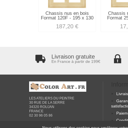
Chassis nus en bois
Chassis 
Format 120F - 195 x 130
Format 25
187,20 €
17
Livraison gratuite
En France à partir de 199€
Infor
Livrai
LES ATELIERS DU PEINTRE
Garan
30 RUE DE LA SERRE
satisfact
34320 ROUJAN
FRANCE
Paiem
02 30 96 05 86
Condit
générale
Nous utilisons des cookies pour améliorer votre