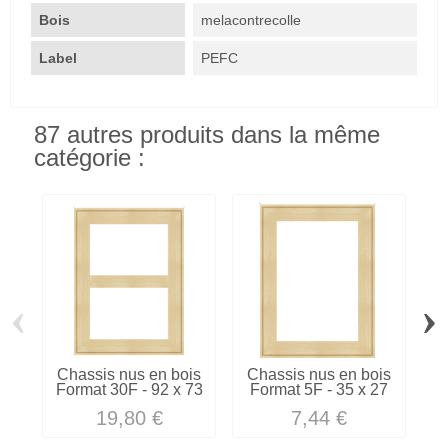
Bois
melacontrecolle
Label
PEFC
87 autres produits dans la même
catégorie :
‹
›
Chassis nus en bois
Chassis nus en bois
C
Format 30F - 92 x 73
Format 5F - 35 x 27
F
19,80 €
7,44 €